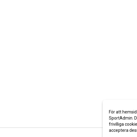
För att hemsid
SportAdmin. De
frivilliga cooki
acceptera des