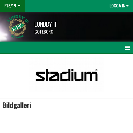
F18/19
LOGGA IN
LUNDBY IF
GÖTEBORG
HEM
NYHETER
KALENDER
MATCHER
Bildgalleri
TRUPPEN
BILDGALLERI