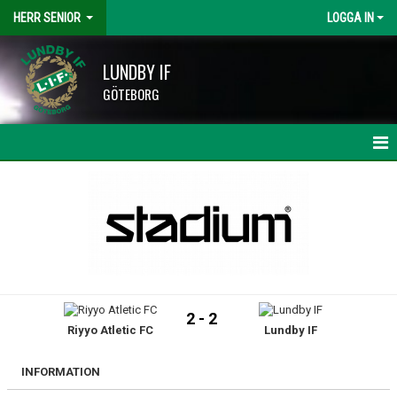
HERR SENIOR
LOGGA IN
LUNDBY IF
GÖTEBORG
HEM
NYHETER
KALENDER
MATCHER
2 - 2
Riyyo Atletic FC
Lundby IF
TRUPPEN
BILDGALLERI
INFORMATION