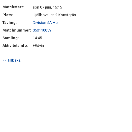
DOKUMENT
Matchstart:
sön 07 juni, 16:15
Plats:
Hjällbovallen 2 Konstgräs
KONTAKT
Tävling:
Division 5A Herr
Matchnummer:
060110059
Samling:
14:45
Aktivitetsinfo:
+Edvin
<< Tillbaka