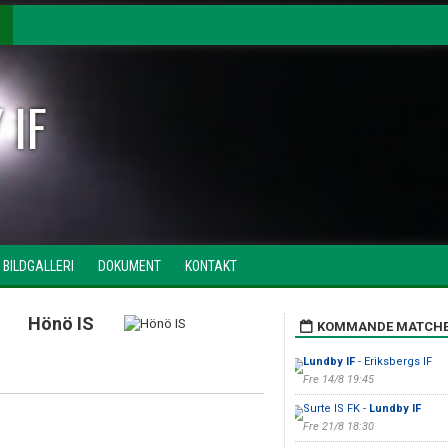
 IF
BILDGALLERI
DOKUMENT
KONTAKT
Hönö IS
KOMMANDE MATCH
Lundby IF
- Eriksbergs IF
Fre 14/8 19:45
Surte IS FK -
Lundby IF
Fre 21/8 18:30