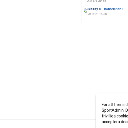
Ons 3/6 20:15
Lundby IF
- Romelanda UF
Lör 30/5 16:30
För att hemsid
SportAdmin. De
frivilliga cooki
acceptera des