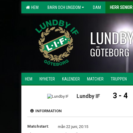
HEM
BARN OCH UNGDOM
DAM
HERR SENIOR
LUNDBY
GÖTEBORG
HEM
NYHETER
KALENDER
MATCHER
TRUPPEN
3 - 4
Lundby IF
INFORMATION
Matchstart:
mån 22 juni, 20:15