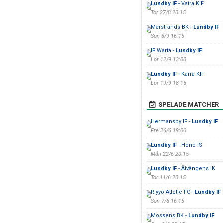
Lundby IF
- Vatra KIF
Tor 27/8 20:15
Marstrands BK -
Lundby IF
Sön 6/9 16:15
IF Warta -
Lundby IF
Lör 12/9 13:00
Lundby IF
- Kärra KIF
Lör 19/9 18:15
SPELADE MATCHER
Hermansby IF -
Lundby IF
Fre 26/6 19:00
Lundby IF
- Hönö IS
Mån 22/6 20:15
Lundby IF
- Älvängens IK
Tor 11/6 20:15
Riyyo Atletic FC -
Lundby IF
Sön 7/6 16:15
Mossens BK -
Lundby IF