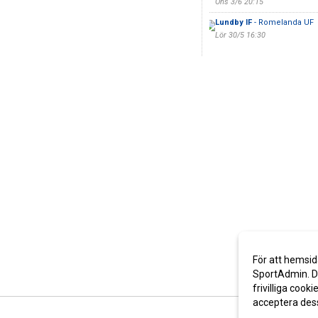
Ons 3/6 20:15
Lundby IF
- Romelanda UF
Lör 30/5 16:30
För att hemsid
SportAdmin. De
frivilliga cooki
acceptera des