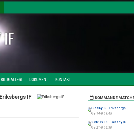
 IF
BILDGALLERI
DOKUMENT
KONTAKT
Eriksbergs IF
KOMMANDE MATCH
Lundby IF
- Eriksbergs IF
Fre 14/8 19:45
Surte IS FK -
Lundby IF
Fre 21/8 18:30