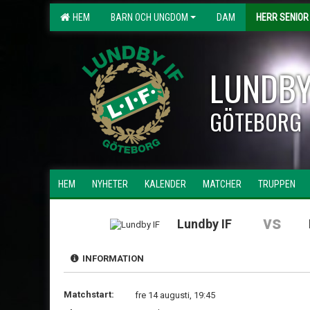
HEM
BARN OCH UNGDOM
DAM
HERR SENIOR
LUNDBY
GÖTEBORG
HEM
NYHETER
KALENDER
MATCHER
TRUPPEN
vs
Lundby IF
INFORMATION
Matchstart:
fre 14 augusti, 19:45