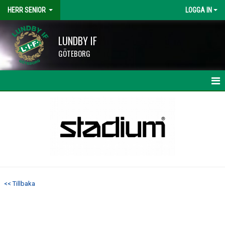
HERR SENIOR
LOGGA IN
LUNDBY IF
GÖTEBORG
HEM
NYHETER
KALENDER
MATCHER
<< Tillbaka
TRUPPEN
BILDGALLERI