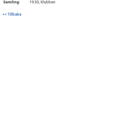
Samling:
19:30, Klubben
DOKUMENT
<< Tillbaka
KONTAKT