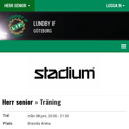
HERR SENIOR
LOGGA IN
LUNDBY IF
GÖTEBORG
HEM
NYHETER
KALENDER
MATCHER
Herr senior
» Träning
TRUPPEN
Tid:
mån 08 juni, 20:00 - 21:30
BILDGALLERI
Plats:
Bravida Arena