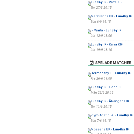
Lundby IF
- Vatra KIF
Tor 27/8 20:15
Marstrands BK -
Lundby IF
Sön 6/9 16:15
IF Warta -
Lundby IF
Lör 12/9 13:00
Lundby IF
- Kärra KIF
Lör 19/9 18:15
SPELADE MATCHER
Hermansby IF -
Lundby IF
Fre 26/6 19:00
Lundby IF
- Hönö IS
Mån 22/6 20:15
Lundby IF
- Älvängens IK
Tor 11/6 20:15
Riyyo Atletic FC -
Lundby IF
Sön 7/6 16:15
Mossens BK -
Lundby IF