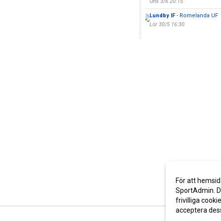
Ons 3/6 20:15
Lundby IF
- Romelanda UF
Lör 30/5 16:30
För att hemsid
SportAdmin. De
frivilliga cooki
acceptera des