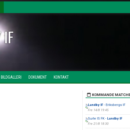
 IF
BILDGALLERI
DOKUMENT
KONTAKT
KOMMANDE MATCH
Lundby IF
- Eriksbergs IF
Fre 14/8 19:45
Surte IS FK -
Lundby IF
Fre 21/8 18:30