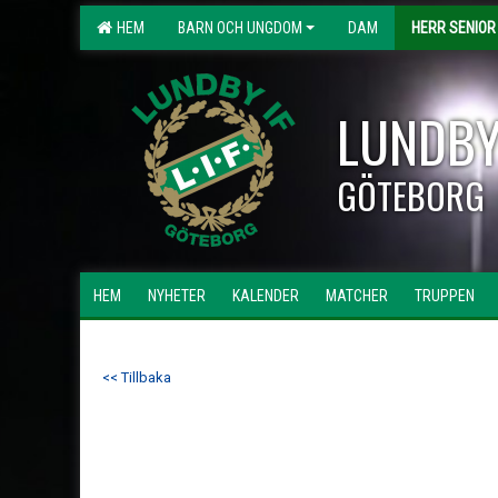
HEM
BARN OCH UNGDOM
DAM
HERR SENIOR
LUNDBY
GÖTEBORG
HEM
NYHETER
KALENDER
MATCHER
TRUPPEN
<< Tillbaka