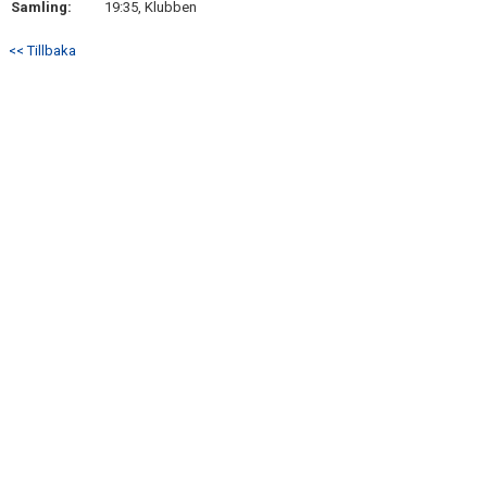
Samling:
19:35, Klubben
DOKUMENT
<< Tillbaka
KONTAKT