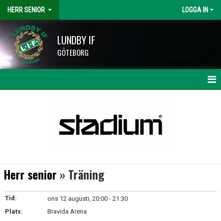
HERR SENIOR
LOGGA IN
LUNDBY IF
GÖTEBORG
HEM
NYHETER
KALENDER
MATCHER
Herr senior
» Träning
TRUPPEN
Tid:
ons 12 augusti, 20:00 - 21:30
BILDGALLERI
Plats:
Bravida Arena