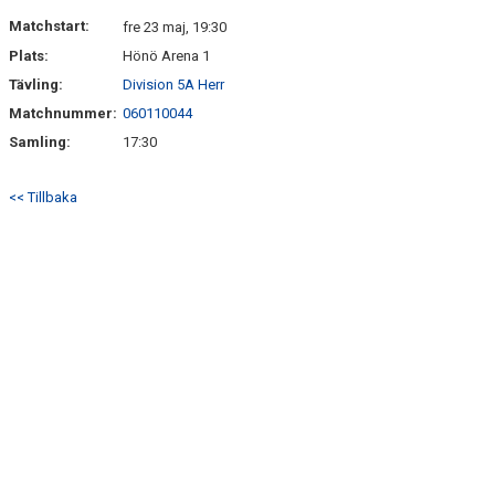
DOKUMENT
Matchstart:
fre 23 maj, 19:30
Plats:
Hönö Arena 1
KONTAKT
Tävling:
Division 5A Herr
Matchnummer:
060110044
Samling:
17:30
<< Tillbaka