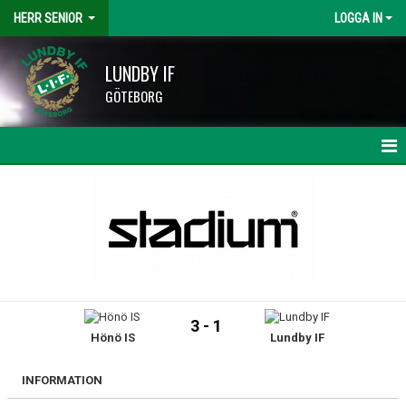
HERR SENIOR
LOGGA IN
LUNDBY IF
GÖTEBORG
HEM
NYHETER
KALENDER
MATCHER
3 - 1
Hönö IS
Lundby IF
TRUPPEN
BILDGALLERI
INFORMATION