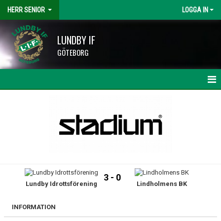
HERR SENIOR
LOGGA IN
LUNDBY IF
GÖTEBORG
HEM
NYHETER
KALENDER
MATCHER
3 - 0
Lundby Idrottsförening
Lindholmens BK
TRUPPEN
BILDGALLERI
INFORMATION