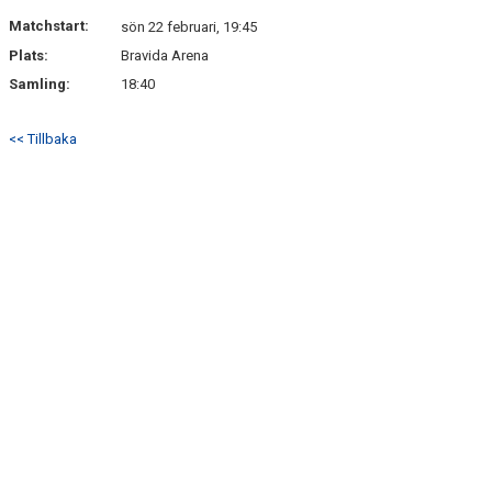
DOKUMENT
Matchstart:
sön 22 februari, 19:45
Plats:
Bravida Arena
KONTAKT
Samling:
18:40
<< Tillbaka