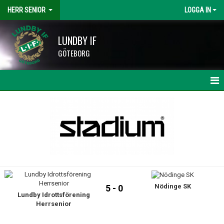
HERR SENIOR
LOGGA IN
LUNDBY IF
GÖTEBORG
HEM
NYHETER
KALENDER
MATCHER
Nödinge SK
TRUPPEN
5 - 0
Lundby Idrottsförening
Herrsenior
BILDGALLERI