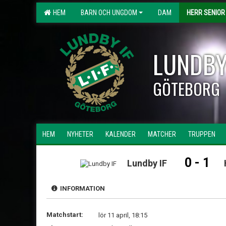
HEM
BARN OCH UNGDOM
DAM
HERR SENIOR
LUNDBY
GÖTEBORG
HEM
NYHETER
KALENDER
MATCHER
TRUPPEN
0 - 1
Lundby IF
INFORMATION
Matchstart:
lör 11 april, 18:15