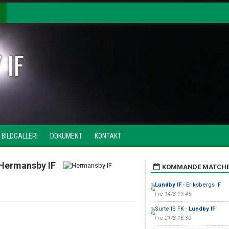
 IF
BILDGALLERI
DOKUMENT
KONTAKT
Hermansby IF
KOMMANDE MATCH
Lundby IF
- Eriksbergs IF
Fre 14/8 19:45
Surte IS FK -
Lundby IF
Fre 21/8 18:30