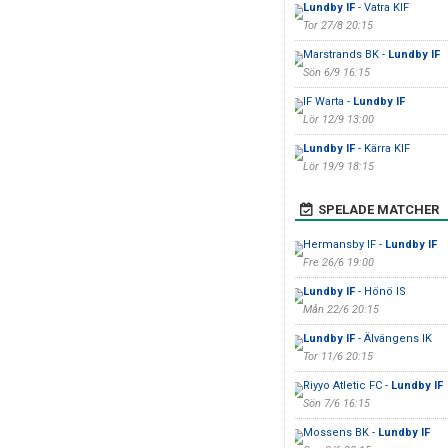
Lundby IF
- Vatra KIF
Tor 27/8 20:15
Marstrands BK -
Lundby IF
Sön 6/9 16:15
IF Warta -
Lundby IF
Lör 12/9 13:00
Lundby IF
- Kärra KIF
Lör 19/9 18:15
SPELADE MATCHER
Hermansby IF -
Lundby IF
Fre 26/6 19:00
Lundby IF
- Hönö IS
Mån 22/6 20:15
Lundby IF
- Älvängens IK
Tor 11/6 20:15
Riyyo Atletic FC -
Lundby IF
Sön 7/6 16:15
Mossens BK -
Lundby IF