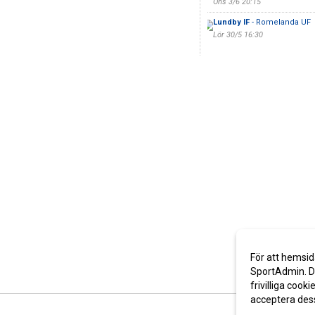
Ons 3/6 20:15
Lundby IF
- Romelanda UF
Lör 30/5 16:30
För att hemsid
SportAdmin. De
frivilliga cooki
acceptera des