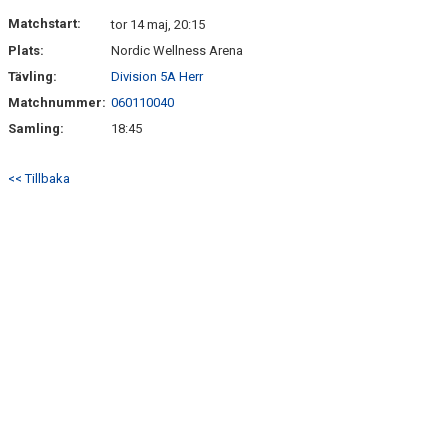
DOKUMENT
Matchstart:
tor 14 maj, 20:15
Plats:
Nordic Wellness Arena
KONTAKT
Tävling:
Division 5A Herr
Matchnummer:
060110040
Samling:
18:45
<< Tillbaka