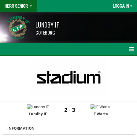
HERR SENIOR
LOGGA IN
LUNDBY IF
GÖTEBORG
HEM
NYHETER
KALENDER
MATCHER
2 - 3
Lundby IF
IF Warta
TRUPPEN
BILDGALLERI
INFORMATION