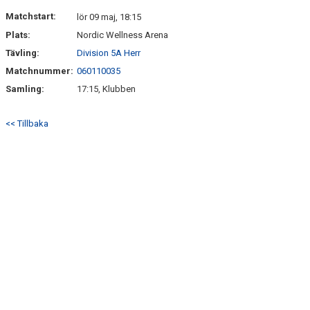
DOKUMENT
Matchstart:
lör 09 maj, 18:15
Plats:
Nordic Wellness Arena
KONTAKT
Tävling:
Division 5A Herr
Matchnummer:
060110035
Samling:
17:15, Klubben
<< Tillbaka