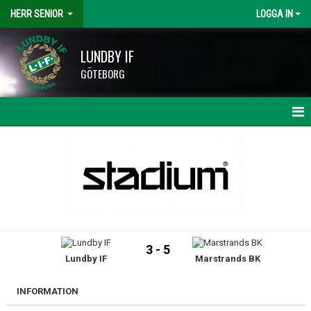
HERR SENIOR
LOGGA IN
LUNDBY IF
GÖTEBORG
HEM
NYHETER
KALENDER
MATCHER
3 - 5
Lundby IF
Marstrands BK
TRUPPEN
BILDGALLERI
INFORMATION