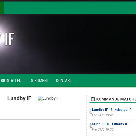
 IF
BILDGALLERI
DOKUMENT
KONTAKT
Lundby IF
KOMMANDE MATCH
Lundby IF
- Eriksbergs IF
Fre 14/8 19:45
Surte IS FK -
Lundby IF
Fre 21/8 18:30