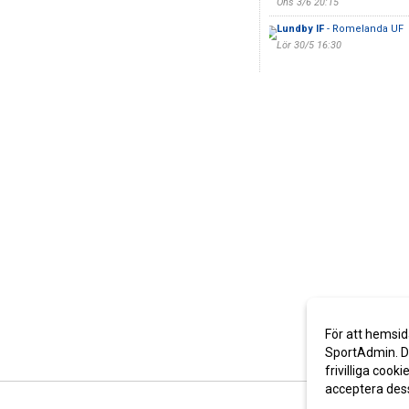
Ons 3/6 20:15
Lundby IF
- Romelanda UF
Lör 30/5 16:30
För att hemsid
SportAdmin. De
frivilliga cooki
acceptera des