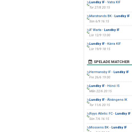
Lundby IF
- Vatra KIF
Tor 27/8 20:15
Marstrands BK -
Lundby IF
Sön 6/9 16:15
IF Warta -
Lundby IF
Lör 12/9 13:00
Lundby IF
- Kärra KIF
Lör 19/9 18:15
SPELADE MATCHER
Hermansby IF -
Lundby IF
Fre 26/6 19:00
Lundby IF
- Hönö IS
Mån 22/6 20:15
Lundby IF
- Älvängens IK
Tor 11/6 20:15
Riyyo Atletic FC -
Lundby IF
Sön 7/6 16:15
Mossens BK -
Lundby IF