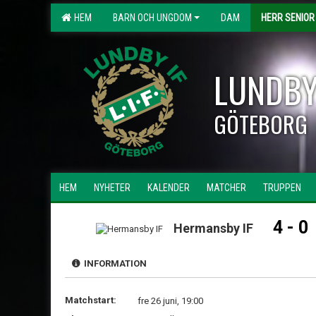
HEM
BARN OCH UNGDOM
DAM
HERR SENIOR
LUNDBY
GÖTEBORG
HEM
NYHETER
KALENDER
MATCHER
TRUPPEN
4 - 0
Hermansby IF
INFORMATION
Matchstart:
fre 26 juni, 19:00