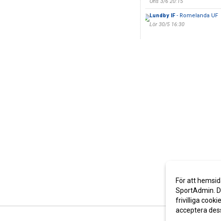
Ons 3/6 20:15
Lundby IF
- Romelanda UF
Lör 30/5 16:30
För att hemsid
SportAdmin. De
frivilliga cooki
acceptera des