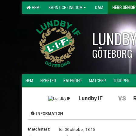
HEM
BARN OCH UNGDOM
DAM
HERR SENIOR
LUNDBY
GÖTEBORG
HEM
NYHETER
KALENDER
MATCHER
TRUPPEN
vs
Lundby IF
R
INFORMATION
Matchstart:
lör 03 oktober, 18:15