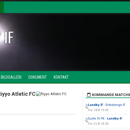
 IF
BILDGALLERI
DOKUMENT
KONTAKT
iyyo Atletic FC
KOMMANDE MATCH
Lundby IF
- Eriksbergs IF
Fre 14/8 19:45
Surte IS FK -
Lundby IF
Fre 21/8 18:30