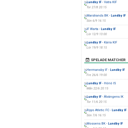
Lundby IF
- Vatra KIF
Tor 27/8 20:15
Marstrands BK -
Lundby IF
Sön 6/9 16:15
IF Warta -
Lundby IF
Lör 12/9 13:00
Lundby IF
- Kärra KIF
Lör 19/9 18:15
SPELADE MATCHER
Hermansby IF -
Lundby IF
Fre 26/6 19:00
Lundby IF
- Hönö IS
Mån 22/6 20:15
Lundby IF
- Älvängens IK
Tor 11/6 20:15
Riyyo Atletic FC -
Lundby IF
Sön 7/6 16:15
Mossens BK -
Lundby IF