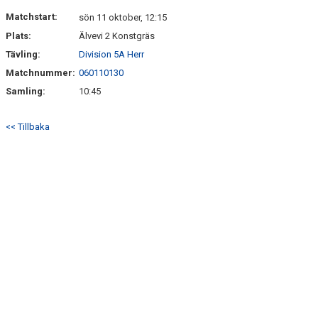
DOKUMENT
Matchstart:
sön 11 oktober, 12:15
Plats:
Älvevi 2 Konstgräs
KONTAKT
Tävling:
Division 5A Herr
Matchnummer:
060110130
Samling:
10:45
<< Tillbaka