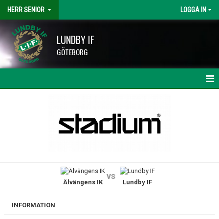
HERR SENIOR
LOGGA IN
LUNDBY IF
GÖTEBORG
HEM
NYHETER
KALENDER
MATCHER
vs
Älvängens IK
Lundby IF
TRUPPEN
BILDGALLERI
INFORMATION