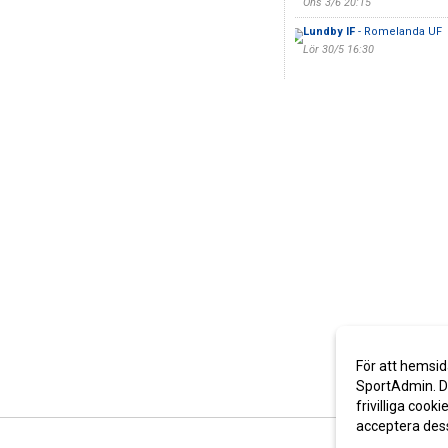
Ons 3/6 20:15
Lundby IF
- Romelanda UF
Lör 30/5 16:30
För att hemsid
SportAdmin. De
frivilliga cooki
acceptera des