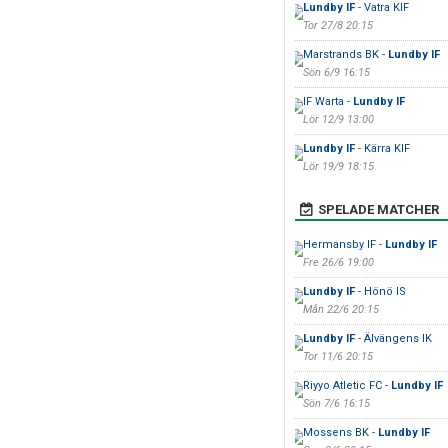
Lundby IF
- Vatra KIF
Tor 27/8 20:15
Marstrands BK -
Lundby IF
Sön 6/9 16:15
IF Warta -
Lundby IF
Lör 12/9 13:00
Lundby IF
- Kärra KIF
Lör 19/9 18:15
SPELADE MATCHER
Hermansby IF -
Lundby IF
Fre 26/6 19:00
Lundby IF
- Hönö IS
Mån 22/6 20:15
Lundby IF
- Älvängens IK
Tor 11/6 20:15
Riyyo Atletic FC -
Lundby IF
Sön 7/6 16:15
Mossens BK -
Lundby IF