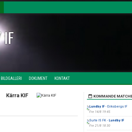
 IF
BILDGALLERI
DOKUMENT
KONTAKT
Kärra KIF
KOMMANDE MATCH
Lundby IF
- Eriksbergs IF
Fre 14/8 19:45
Surte IS FK -
Lundby IF
Fre 21/8 18:30