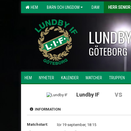
HEM
BARN OCH UNGDOM
DAM
HERR SENIOR
LUNDBY
GÖTEBORG
HEM
NYHETER
KALENDER
MATCHER
TRUPPEN
vs
Lundby IF
INFORMATION
Matchstart:
lör 19 september, 18:15