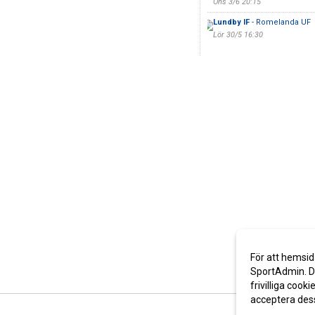
Ons 3/6 20:15
Lundby IF
- Romelanda UF
Lör 30/5 16:30
För att hemsid
SportAdmin. De
frivilliga cooki
acceptera des