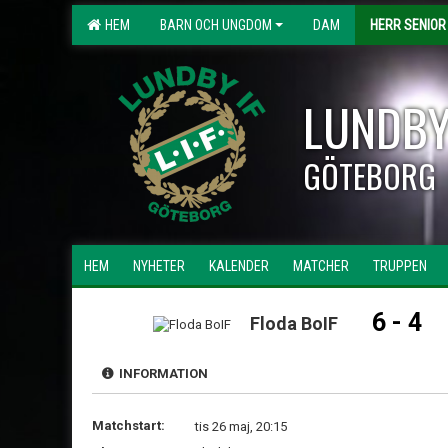
HEM
BARN OCH UNGDOM
DAM
HERR SENIOR
LUNDBY
GÖTEBORG
HEM
NYHETER
KALENDER
MATCHER
TRUPPEN
6 - 4
Floda BoIF
INFORMATION
Matchstart:
tis 26 maj, 20:15