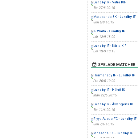
Lundby IF
- Vatra KIF
Tor 27/8 20:15
Marstrands BK -
Lundby IF
Sön 6/9 16:15
IF Warta -
Lundby IF
Lör 12/9 13:00
Lundby IF
- Kärra KIF
Lör 19/9 18:15
SPELADE MATCHER
Hermansby IF -
Lundby IF
Fre 26/6 19:00
Lundby IF
- Hönö IS
Mån 22/6 20:15
Lundby IF
- Älvängens IK
Tor 11/6 20:15
Riyyo Atletic FC -
Lundby IF
Sön 7/6 16:15
Mossens BK -
Lundby IF