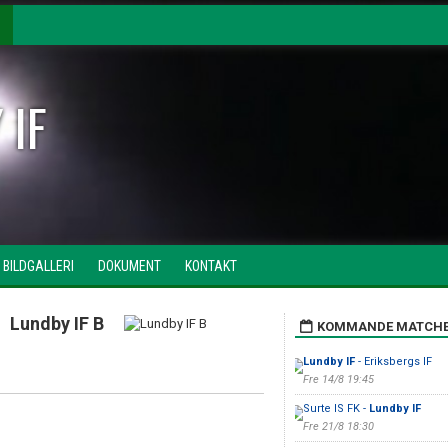
 IF
BILDGALLERI
DOKUMENT
KONTAKT
Lundby IF B
KOMMANDE MATCH
Lundby IF
- Eriksbergs IF
Fre 14/8 19:45
Surte IS FK -
Lundby IF
Fre 21/8 18:30