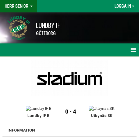
HERR SENIOR
LOGGA IN
LUNDBY IF
GÖTEBORG
HEM
NYHETER
KALENDER
MATCHER
0 - 4
Lundby IF B
Utbynäs SK
TRUPPEN
BILDGALLERI
INFORMATION