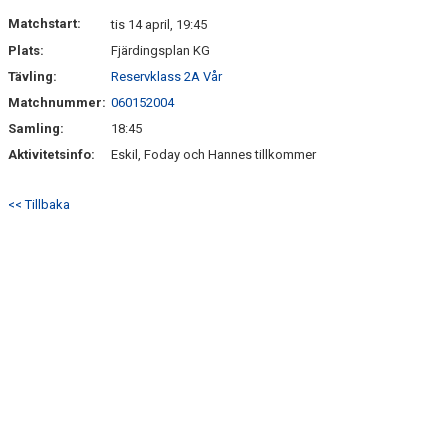
DOKUMENT
Matchstart:
tis 14 april, 19:45
Plats:
Fjärdingsplan KG
KONTAKT
Tävling:
Reservklass 2A Vår
Matchnummer:
060152004
Samling:
18:45
Aktivitetsinfo:
Eskil, Foday och Hannes tillkommer
<< Tillbaka