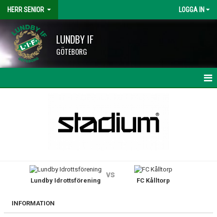
HERR SENIOR
LOGGA IN
LUNDBY IF
GÖTEBORG
HEM
NYHETER
KALENDER
MATCHER
vs
Lundby Idrottsförening
FC Kålltorp
TRUPPEN
BILDGALLERI
INFORMATION