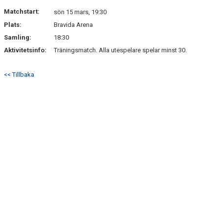
DOKUMENT
Matchstart:
sön 15 mars, 19:30
Plats:
Bravida Arena
KONTAKT
Samling:
18:30
Aktivitetsinfo:
Träningsmatch. Alla utespelare spelar minst 30.
<< Tillbaka