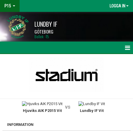
P15
LOGGA IN
LUNDBY IF
GÖTEBORG
Bollek -15
HEM
NYHETER
KALENDER
MATCHER
vs
Hjuviks AIK P2015 Vit
Lundby IF Vit
TRUPPEN
BILDGALLERI
INFORMATION