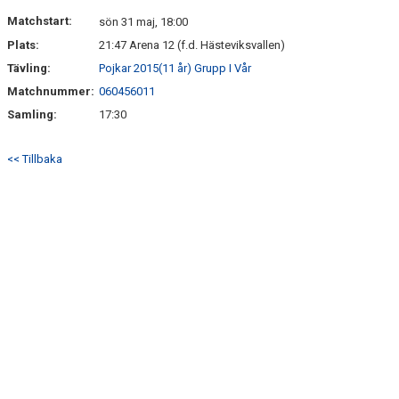
DOKUMENT
Matchstart:
sön 31 maj, 18:00
Plats:
21:47 Arena 12 (f.d. Hästeviksvallen)
KONTAKT
Tävling:
Pojkar 2015(11 år) Grupp I Vår
Matchnummer:
060456011
Samling:
17:30
<< Tillbaka