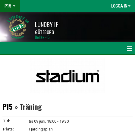
P15
LOGGA IN
LUNDBY IF
GÖTEBORG
Bollek -15
HEM
NYHETER
KALENDER
MATCHER
P15
» Träning
TRUPPEN
Tid:
tis 09 juni, 18:00 - 19:30
BILDGALLERI
Plats:
Fjärdingsplan