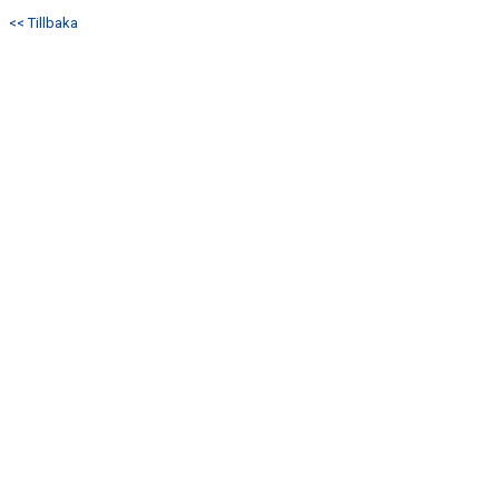
DOKUMENT
<< Tillbaka
KONTAKT