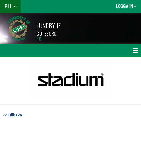
P11
LOGGA IN
LUNDBY IF
GÖTEBORG
P11
HEM
NYHETER
KALENDER
MATCHER
<< Tillbaka
TRUPPEN
BILDGALLERI