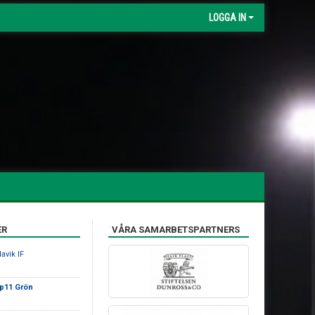
LOGGA IN
ER
VÅRA SAMARBETSPARTNERS
avik IF
 p11 Grön