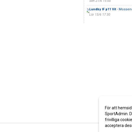
Sön 21/6 15:00
Lundby IF p11 Vit
- Mossens
Lör 13/6 17:30
För att hemsid
SportAdmin. De
frivilliga cooki
acceptera des