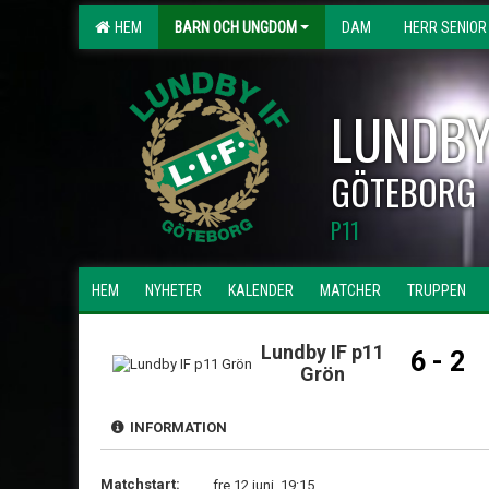
HEM
BARN OCH UNGDOM
DAM
HERR SENIOR
LUNDBY
GÖTEBORG
P11
HEM
NYHETER
KALENDER
MATCHER
TRUPPEN
Lundby IF p11
6 - 2
Grön
INFORMATION
Matchstart:
fre 12 juni, 19:15