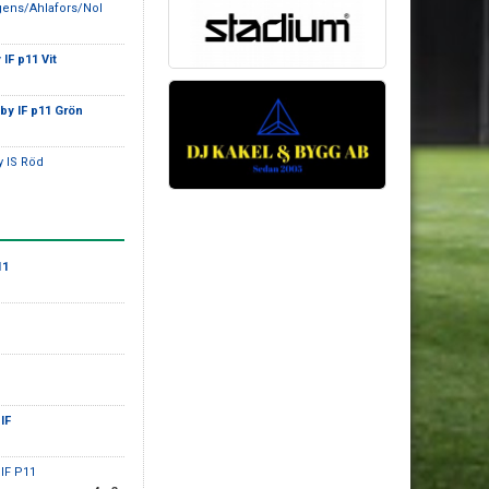
gens/Ahlafors/Nol
IF p11 Vit
by IF p11 Grön
y IS Röd
11
IF
oIF P11