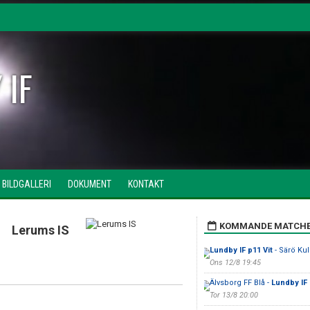
 IF
BILDGALLERI
DOKUMENT
KONTAKT
KOMMANDE MATCH
Lerums IS
Lundby IF p11 Vit
- Särö Kull
Ons 12/8 19:45
Älvsborg FF Blå -
Lundby IF
Tor 13/8 20:00