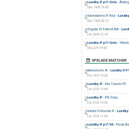
Lundby IF p11 Grön
- Älvän
Ons 19/8 19:45
Sävedalens IF Röd -
Lundby 
Ons 19/8 20:15
Örgryte IS Fotboll Blå -
Lund
Lör 29/8 12:15
Lundby IF p11 Grön
- Ytterb
Ons 2/9 19:45
SPELADE MATCHER
Marieholm IK -
Lundby if P
Fre 10/7 15:30
Lundby IF
- lilla Träslöv FF
Lör 27/6 17:00
Lundby IF
- IFK Osby
Lör 27/6 13:00
Västra Frölunda IF -
Lundby 
Lör 27/6 11:00
Lundby IF p11 Vit
- Floda B