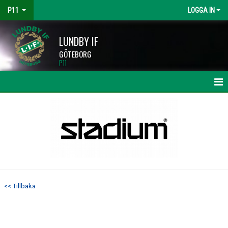
P11
LOGGA IN
LUNDBY IF
GÖTEBORG
P11
HEM
NYHETER
KALENDER
MATCHER
<< Tillbaka
TRUPPEN
BILDGALLERI