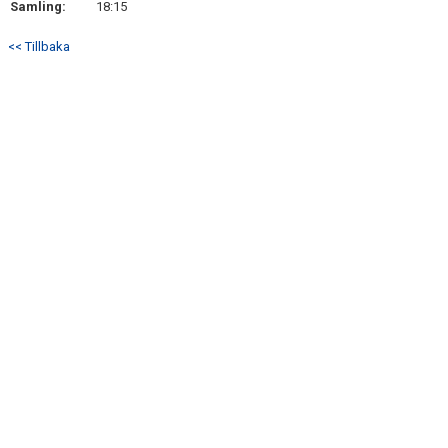
Samling:
18:15
DOKUMENT
<< Tillbaka
KONTAKT