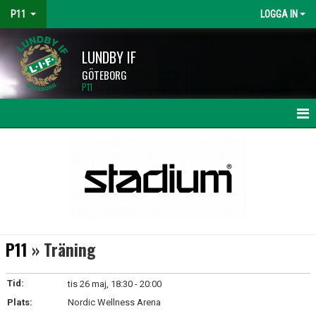
P11
LOGGA IN
LUNDBY IF
GÖTEBORG
P11
HEM
NYHETER
KALENDER
MATCHER
P11
» Träning
TRUPPEN
Tid:
tis 26 maj, 18:30 - 20:00
BILDGALLERI
Plats:
Nordic Wellness Arena