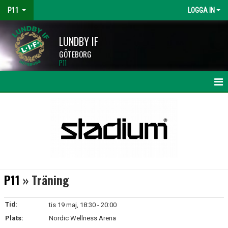
P11
LOGGA IN
LUNDBY IF
GÖTEBORG
P11
HEM
NYHETER
KALENDER
MATCHER
P11
» Träning
TRUPPEN
Tid:
tis 19 maj, 18:30 - 20:00
BILDGALLERI
Plats:
Nordic Wellness Arena