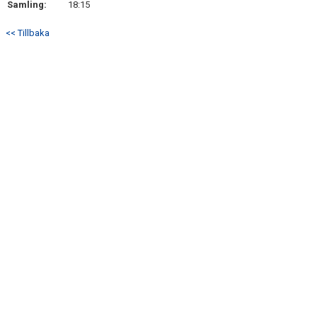
Samling:
18:15
DOKUMENT
<< Tillbaka
KONTAKT