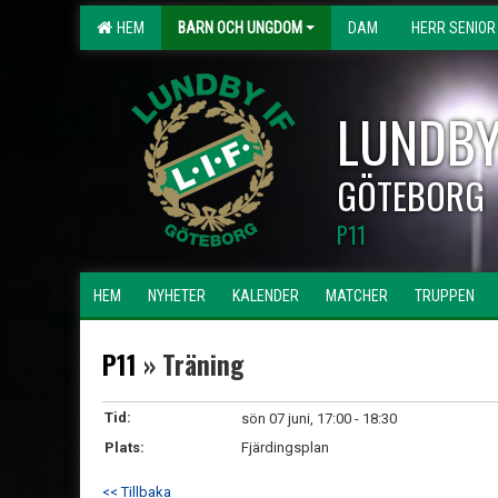
HEM
BARN OCH UNGDOM
DAM
HERR SENIOR
LUNDBY
GÖTEBORG
P11
HEM
NYHETER
KALENDER
MATCHER
TRUPPEN
P11
» Träning
Tid:
sön 07 juni, 17:00 - 18:30
Plats:
Fjärdingsplan
<< Tillbaka