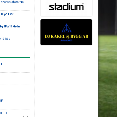
gens/Ahlafors/Nol
IF p11 Vit
by IF p11 Grön
y IS Röd
11
IF
oIF P11