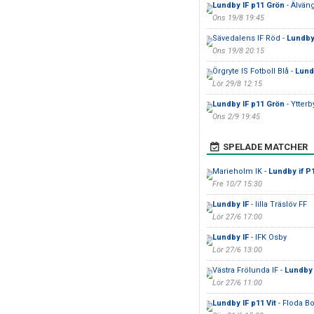
Lundby IF p11 Grön
- Älvän
Ons 19/8 19:45
Sävedalens IF Röd -
Lundby 
Ons 19/8 20:15
Örgryte IS Fotboll Blå -
Lund
Lör 29/8 12:15
Lundby IF p11 Grön
- Ytterb
Ons 2/9 19:45
SPELADE MATCHER
Marieholm IK -
Lundby if P
Fre 10/7 15:30
Lundby IF
- lilla Träslöv FF
Lör 27/6 17:00
Lundby IF
- IFK Osby
Lör 27/6 13:00
Västra Frölunda IF -
Lundby 
Lör 27/6 11:00
Lundby IF p11 Vit
- Floda B