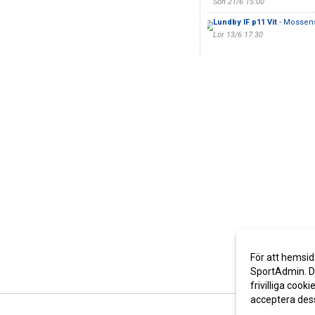
Sön 21/6 15:00
Lundby IF p11 Vit
- Mossens
Lör 13/6 17:30
För att hemsid
SportAdmin. De
frivilliga cooki
acceptera des