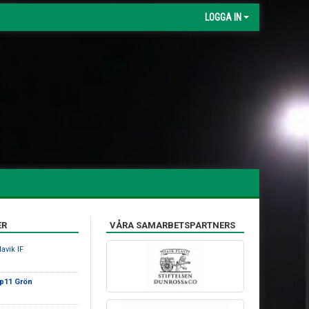
LOGGA IN
ER
VÅRA SAMARBETSPARTNERS
avik IF
 p11 Grön