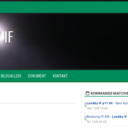
 IF
BILDGALLERI
DOKUMENT
KONTAKT
KOMMANDE MATCH
Lundby IF p11 Vit
- Särö Kull
Ons 12/8 19:45
Älvsborg FF Blå -
Lundby IF
Tor 13/8 20:00