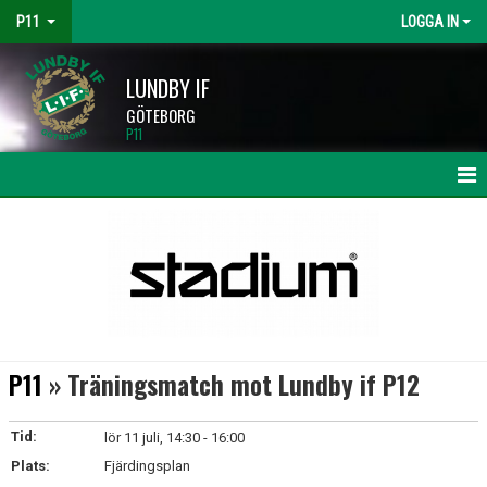
P11
LOGGA IN
LUNDBY IF
GÖTEBORG
P11
HEM
NYHETER
KALENDER
MATCHER
P11
» Träningsmatch mot Lundby if P12
TRUPPEN
Tid:
lör 11 juli, 14:30 - 16:00
BILDGALLERI
Plats:
Fjärdingsplan