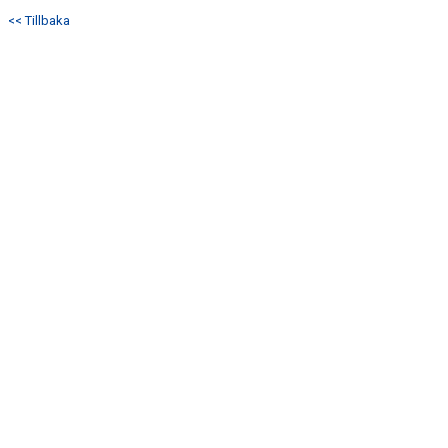
DOKUMENT
<< Tillbaka
KONTAKT