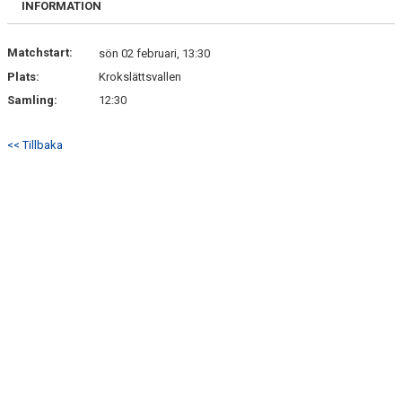
INFORMATION
DOKUMENT
KONTAKT
Matchstart:
sön 02 februari, 13:30
Plats:
Krokslättsvallen
Samling:
12:30
<< Tillbaka