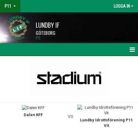
P11
LOGGA IN
LUNDBY IF
GÖTEBORG
P11
HEM
NYHETER
KALENDER
MATCHER
Dalen KFF
TRUPPEN
vs
Lundby Idrottsförening P11
Vit
BILDGALLERI