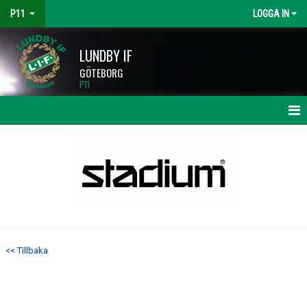
P11
LOGGA IN
LUNDBY IF
GÖTEBORG
P11
HEM
NYHETER
KALENDER
MATCHER
<< Tillbaka
TRUPPEN
BILDGALLERI