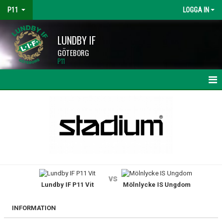
P11
LOGGA IN
LUNDBY IF
GÖTEBORG
P11
HEM
NYHETER
KALENDER
MATCHER
vs
Lundby IF P11 Vit
Mölnlycke IS Ungdom
TRUPPEN
BILDGALLERI
INFORMATION