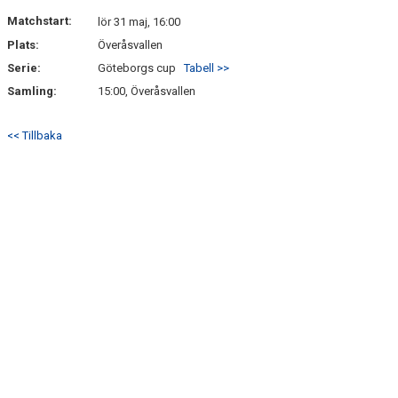
DOKUMENT
Matchstart:
lör 31 maj, 16:00
Plats:
Överåsvallen
KONTAKT
Serie:
Göteborgs cup
Tabell >>
Samling:
15:00, Överåsvallen
<< Tillbaka