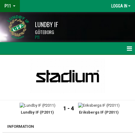
P11
LOGGA IN
LUNDBY IF
GÖTEBORG
P11
HEM
NYHETER
KALENDER
MATCHER
1 - 4
Lundby IF (P2011)
Eriksbergs IF (P2011)
TRUPPEN
BILDGALLERI
INFORMATION