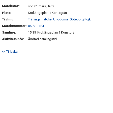
DOKUMENT
Matchstart:
sön 01 mars, 16:00
Plats:
Krokängsplan 1 Konstgräs
KONTAKT
Tävling:
Träningsmatcher Ungdomar Göteborg Pojk
Matchnummer:
060913184
Samling:
15:15, Krokängsplan 1 Konstgrä
Aktivitetsinfo:
Ändrad samlingstid
<< Tillbaka