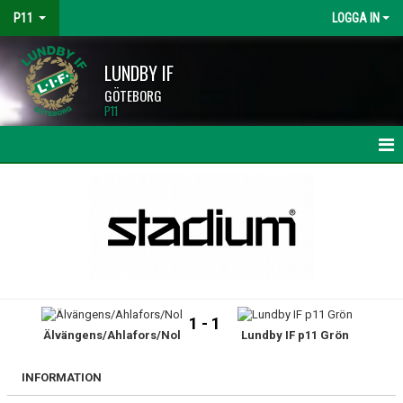
P11
LOGGA IN
LUNDBY IF
GÖTEBORG
P11
HEM
NYHETER
KALENDER
MATCHER
1 - 1
Älvängens/Ahlafors/Nol
Lundby IF p11 Grön
TRUPPEN
BILDGALLERI
INFORMATION