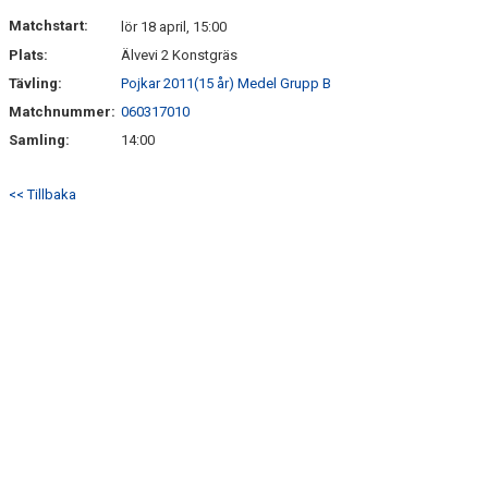
DOKUMENT
Matchstart:
lör 18 april, 15:00
Plats:
Älvevi 2 Konstgräs
KONTAKT
Tävling:
Pojkar 2011(15 år) Medel Grupp B
Matchnummer:
060317010
Samling:
14:00
<< Tillbaka