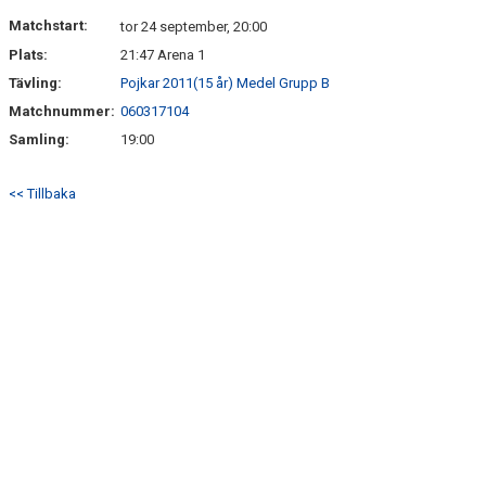
DOKUMENT
Matchstart:
tor 24 september, 20:00
Plats:
21:47 Arena 1
KONTAKT
Tävling:
Pojkar 2011(15 år) Medel Grupp B
Matchnummer:
060317104
Samling:
19:00
<< Tillbaka