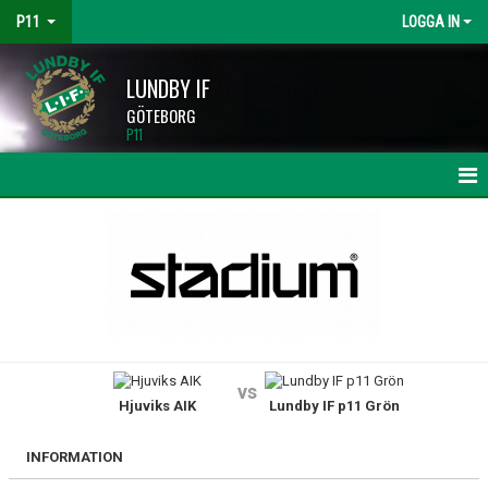
P11
LOGGA IN
LUNDBY IF
GÖTEBORG
P11
HEM
NYHETER
KALENDER
MATCHER
vs
Hjuviks AIK
Lundby IF p11 Grön
TRUPPEN
BILDGALLERI
INFORMATION