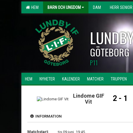
HEM
BARN OCH UNGDOM
DAM
HERR SENIOR
LUNDBY
GÖTEBORG
P11
HEM
NYHETER
KALENDER
MATCHER
TRUPPEN
Lindome GIF
2 - 1
Vit
INFORMATION
Matchstart:
tis 09 juni, 19:45