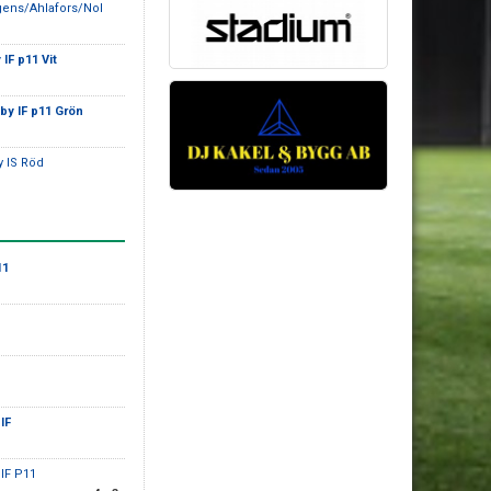
gens/Ahlafors/Nol
IF p11 Vit
by IF p11 Grön
y IS Röd
11
IF
oIF P11