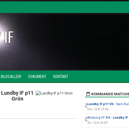
 IF
BILDGALLERI
DOKUMENT
KONTAKT
Lundby IF p11
KOMMANDE MATCH
Grön
Lundby IF p11 Vit
- Särö Kull
Ons 12/8 19:45
Älvsborg FF Blå -
Lundby IF
Tor 13/8 20:00