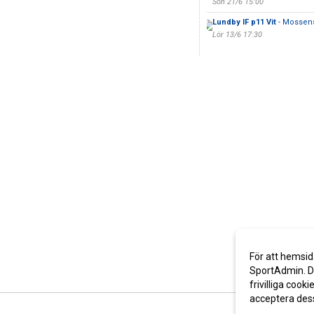
Sön 21/6 15:00
Lundby IF p11 Vit
- Mossens
Lör 13/6 17:30
För att hemsid
SportAdmin. De
frivilliga cooki
acceptera des