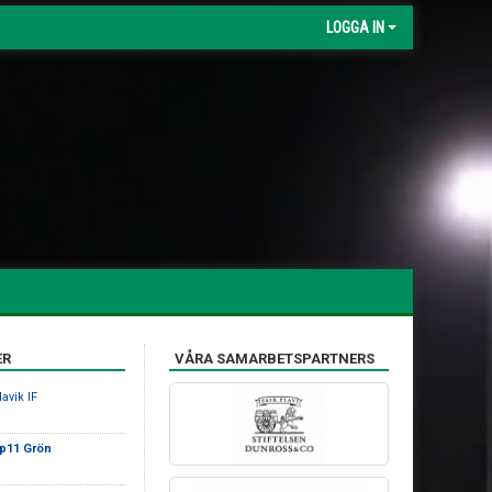
LOGGA IN
ER
VÅRA SAMARBETSPARTNERS
avik IF
 p11 Grön