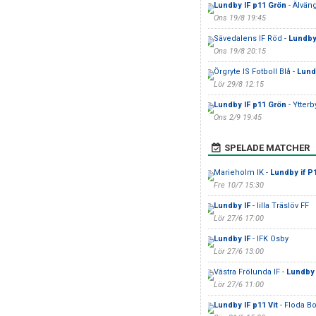
Lundby IF p11 Grön
- Älvän
Ons 19/8 19:45
Sävedalens IF Röd -
Lundby 
Ons 19/8 20:15
Örgryte IS Fotboll Blå -
Lund
Lör 29/8 12:15
Lundby IF p11 Grön
- Ytterb
Ons 2/9 19:45
SPELADE MATCHER
Marieholm IK -
Lundby if P
Fre 10/7 15:30
Lundby IF
- lilla Träslöv FF
Lör 27/6 17:00
Lundby IF
- IFK Osby
Lör 27/6 13:00
Västra Frölunda IF -
Lundby 
Lör 27/6 11:00
Lundby IF p11 Vit
- Floda B