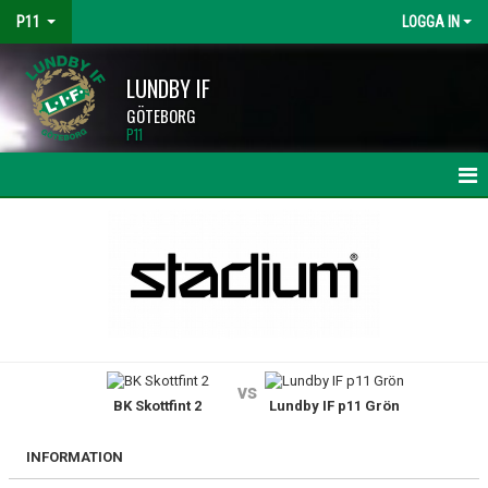
P11
LOGGA IN
LUNDBY IF
GÖTEBORG
P11
HEM
NYHETER
KALENDER
MATCHER
vs
BK Skottfint 2
Lundby IF p11 Grön
TRUPPEN
BILDGALLERI
INFORMATION