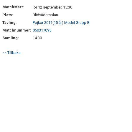
DOKUMENT
Matchstart:
lör 12 september, 15:30
Plats:
Blidvädersplan
KONTAKT
Tävling:
Pojkar 2011(15 år) Medel Grupp B
Matchnummer:
060317095
Samling:
14:30
<< Tillbaka