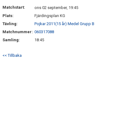
DOKUMENT
Matchstart:
ons 02 september, 19:45
Plats:
Fjärdingsplan KG
KONTAKT
Tävling:
Pojkar 2011(15 år) Medel Grupp B
Matchnummer:
060317088
Samling:
18:45
<< Tillbaka