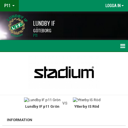
P11
LOGGA IN
LUNDBY IF
GÖTEBORG
P11
HEM
NYHETER
KALENDER
MATCHER
vs
Lundby IF p11 Grön
Ytterby IS Röd
TRUPPEN
BILDGALLERI
INFORMATION