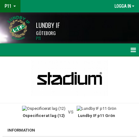
P11
LOGGA IN
LUNDBY IF
GÖTEBORG
P11
HEM
NYHETER
KALENDER
MATCHER
vs
Ospecificerat lag (12)
Lundby IF p11 Grön
TRUPPEN
BILDGALLERI
INFORMATION