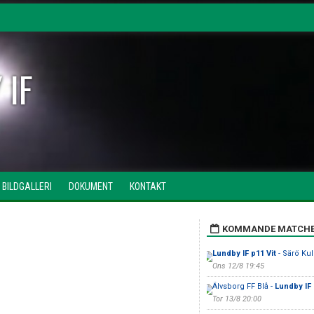
 IF
BILDGALLERI
DOKUMENT
KONTAKT
KOMMANDE MATCH
Lundby IF p11 Vit
- Särö Kull
Ons 12/8 19:45
Älvsborg FF Blå -
Lundby IF
Tor 13/8 20:00