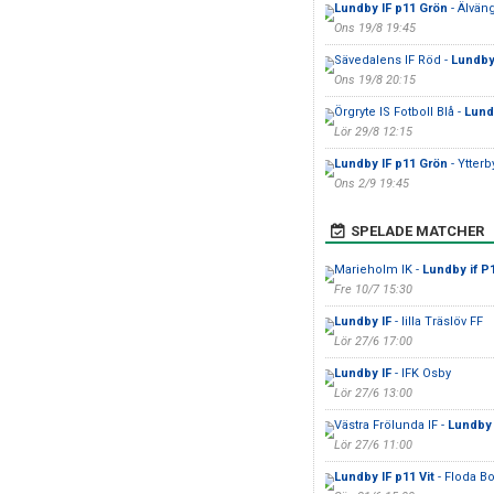
Lundby IF p11 Grön
- Älvän
Ons 19/8 19:45
Sävedalens IF Röd -
Lundby 
Ons 19/8 20:15
Örgryte IS Fotboll Blå -
Lund
Lör 29/8 12:15
Lundby IF p11 Grön
- Ytterb
Ons 2/9 19:45
SPELADE MATCHER
Marieholm IK -
Lundby if P
Fre 10/7 15:30
Lundby IF
- lilla Träslöv FF
Lör 27/6 17:00
Lundby IF
- IFK Osby
Lör 27/6 13:00
Västra Frölunda IF -
Lundby 
Lör 27/6 11:00
Lundby IF p11 Vit
- Floda B