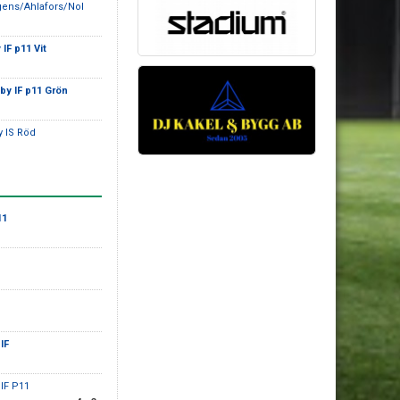
gens/Ahlafors/Nol
IF p11 Vit
by IF p11 Grön
y IS Röd
11
IF
oIF P11