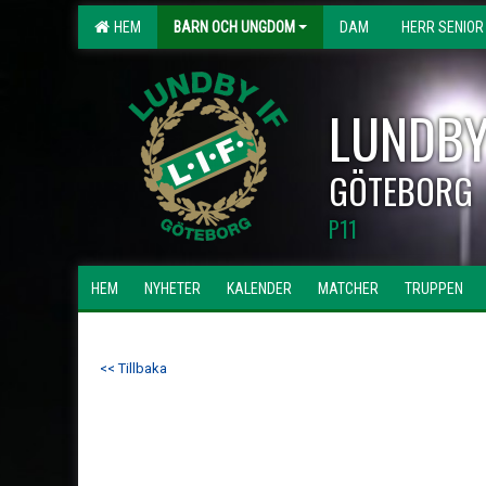
HEM
BARN OCH UNGDOM
DAM
HERR SENIOR
LUNDBY
GÖTEBORG
P11
HEM
NYHETER
KALENDER
MATCHER
TRUPPEN
<< Tillbaka