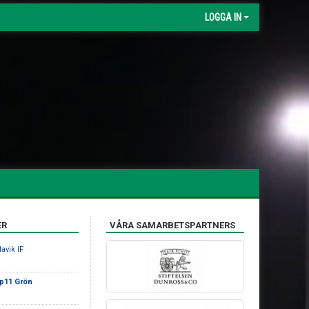
LOGGA IN
ER
VÅRA SAMARBETSPARTNERS
avik IF
 p11 Grön