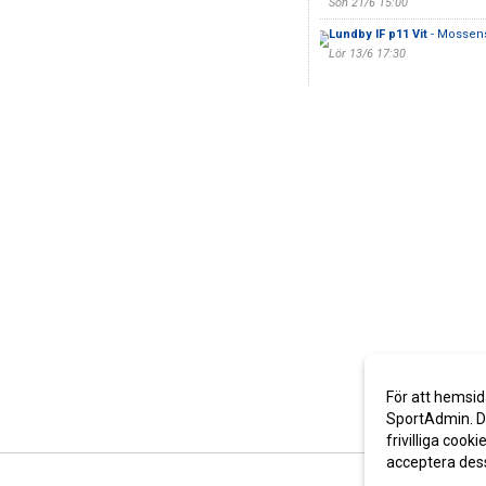
Sön 21/6 15:00
Lundby IF p11 Vit
- Mossens
Lör 13/6 17:30
För att hemsid
SportAdmin. De
frivilliga cooki
acceptera des