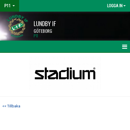
P11
LOGGA IN
LUNDBY IF
GÖTEBORG
P11
HEM
NYHETER
KALENDER
MATCHER
<< Tillbaka
TRUPPEN
BILDGALLERI