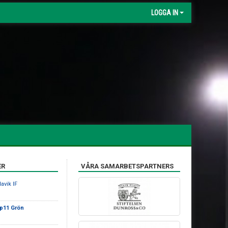
LOGGA IN
ER
VÅRA SAMARBETSPARTNERS
avik IF
 p11 Grön