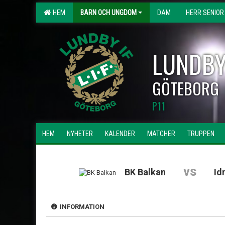
HEM
BARN OCH UNGDOM
DAM
HERR SENIOR
LUNDBY
GÖTEBORG
P11
HEM
NYHETER
KALENDER
MATCHER
TRUPPEN
vs
BK Balkan
Id
INFORMATION