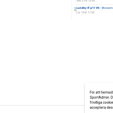
Sön 21/6 15:00
Lundby IF p11 Vit
- Mossens
Lör 13/6 17:30
För att hemsid
SportAdmin. De
frivilliga cooki
acceptera des