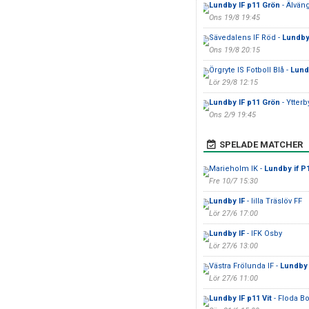
Lundby IF p11 Grön
- Älvän
Ons 19/8 19:45
Sävedalens IF Röd -
Lundby 
Ons 19/8 20:15
Örgryte IS Fotboll Blå -
Lund
Lör 29/8 12:15
Lundby IF p11 Grön
- Ytterb
Ons 2/9 19:45
SPELADE MATCHER
Marieholm IK -
Lundby if P
Fre 10/7 15:30
Lundby IF
- lilla Träslöv FF
Lör 27/6 17:00
Lundby IF
- IFK Osby
Lör 27/6 13:00
Västra Frölunda IF -
Lundby 
Lör 27/6 11:00
Lundby IF p11 Vit
- Floda B