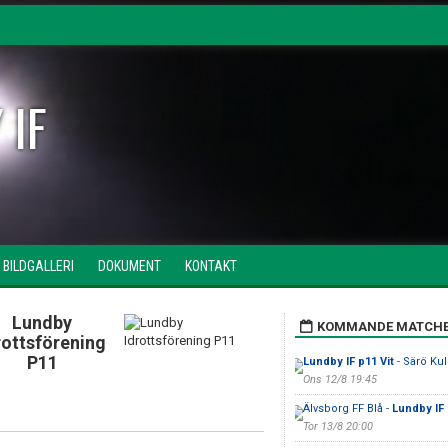
 IF
BILDGALLERI
DOKUMENT
KONTAKT
Lundby
KOMMANDE MATCH
rottsförening
P11
Lundby IF p11 Vit
- Särö Kull
Ons 12/8 19:45
Älvsborg FF Blå -
Lundby IF
Tor 13/8 20:00