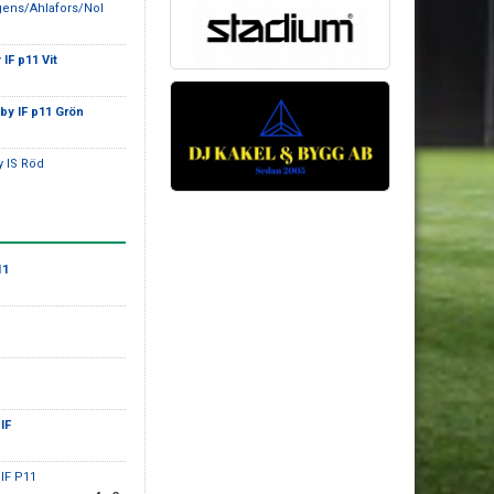
gens/Ahlafors/Nol
IF p11 Vit
by IF p11 Grön
y IS Röd
11
IF
oIF P11