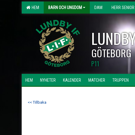
HEM
BARN OCH UNGDOM
DAM
HERR SENIOR
LUNDBY
GÖTEBORG
P11
HEM
NYHETER
KALENDER
MATCHER
TRUPPEN
<< Tillbaka