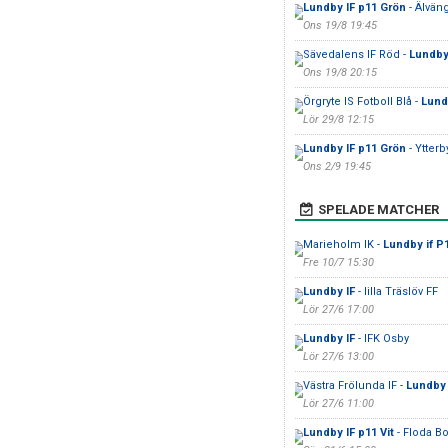
Lundby IF p11 Grön
- Älvän
Ons 19/8 19:45
Sävedalens IF Röd -
Lundby 
Ons 19/8 20:15
Örgryte IS Fotboll Blå -
Lund
Lör 29/8 12:15
Lundby IF p11 Grön
- Ytterb
Ons 2/9 19:45
SPELADE MATCHER
Marieholm IK -
Lundby if P
Fre 10/7 15:30
Lundby IF
- lilla Träslöv FF
Lör 27/6 17:00
Lundby IF
- IFK Osby
Lör 27/6 13:00
Västra Frölunda IF -
Lundby 
Lör 27/6 11:00
Lundby IF p11 Vit
- Floda B