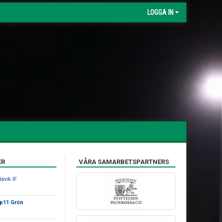
LOGGA IN
ER
VÅRA SAMARBETSPARTNERS
avik IF
 p11 Grön