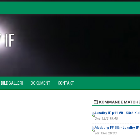
 IF
BILDGALLERI
DOKUMENT
KONTAKT
KOMMANDE MATCH
Lundby IF p11 Vit
- Särö Kull
Ons 12/8 19:45
Älvsborg FF Blå -
Lundby IF
Tor 13/8 20:00