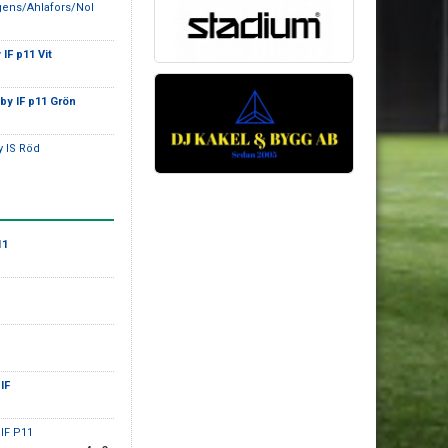
gens/Ahlafors/Nol
IF p11 Vit
by IF p11 Grön
y IS Röd
11
IF
oIF P11