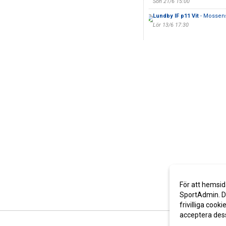
Sön 21/6 15:00
Lundby IF p11 Vit
- Mossens
Lör 13/6 17:30
För att hemsid
SportAdmin. De
frivilliga cooki
acceptera des