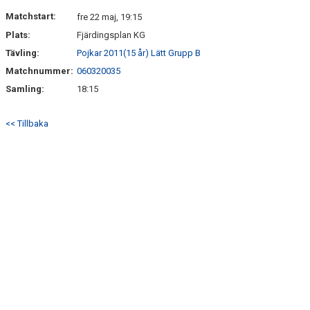
DOKUMENT
Matchstart:
fre 22 maj, 19:15
Plats:
Fjärdingsplan KG
KONTAKT
Tävling:
Pojkar 2011(15 år) Lätt Grupp B
Matchnummer:
060320035
Samling:
18:15
<< Tillbaka