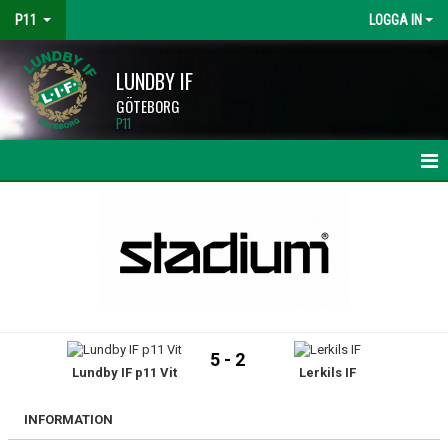
P11
LOGGA IN
LUNDBY IF
GÖTEBORG
P11
HEM
NYHETER
KALENDER
MATCHER
5 - 2
Lundby IF p11 Vit
Lerkils IF
TRUPPEN
BILDGALLERI
INFORMATION