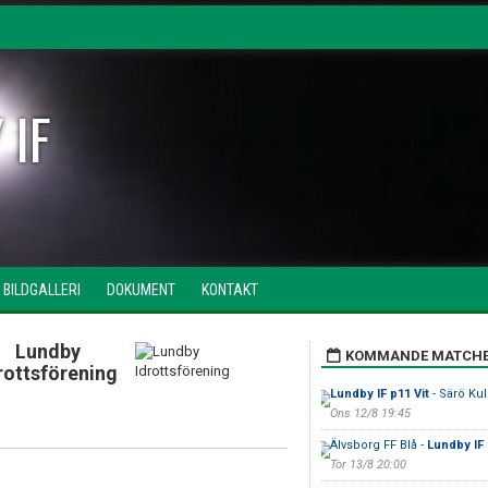
 IF
BILDGALLERI
DOKUMENT
KONTAKT
Lundby
KOMMANDE MATCH
rottsförening
Lundby IF p11 Vit
- Särö Kull
Ons 12/8 19:45
Älvsborg FF Blå -
Lundby IF
Tor 13/8 20:00