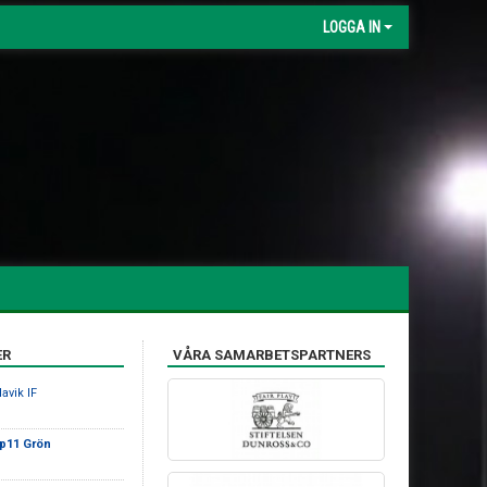
LOGGA IN
ER
VÅRA SAMARBETSPARTNERS
avik IF
 p11 Grön