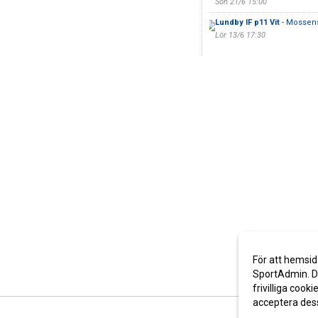
Sön 21/6 15:00
Lundby IF p11 Vit
- Mossens
Lör 13/6 17:30
För att hemsid
SportAdmin. De
frivilliga cooki
acceptera des