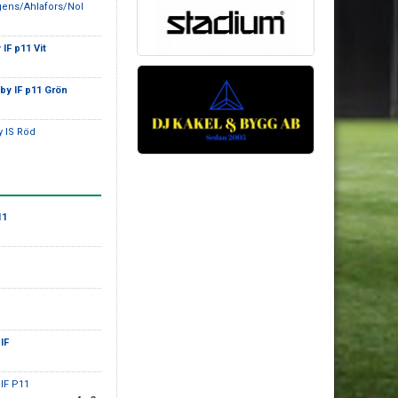
gens/Ahlafors/Nol
IF p11 Vit
by IF p11 Grön
y IS Röd
11
IF
oIF P11