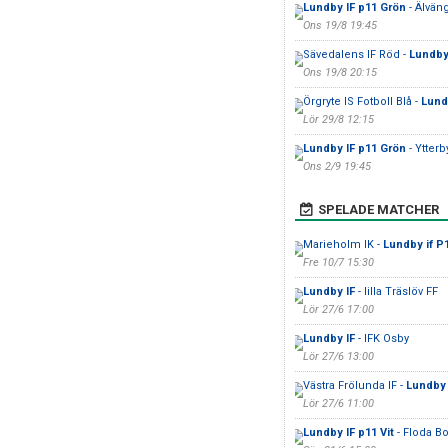
Lundby IF p11 Grön
- Älvän
Ons 19/8 19:45
Sävedalens IF Röd -
Lundby 
Ons 19/8 20:15
Örgryte IS Fotboll Blå -
Lund
Lör 29/8 12:15
Lundby IF p11 Grön
- Ytterb
Ons 2/9 19:45
SPELADE MATCHER
Marieholm IK -
Lundby if P
Fre 10/7 15:30
Lundby IF
- lilla Träslöv FF
Lör 27/6 17:00
Lundby IF
- IFK Osby
Lör 27/6 13:00
Västra Frölunda IF -
Lundby 
Lör 27/6 11:00
Lundby IF p11 Vit
- Floda B