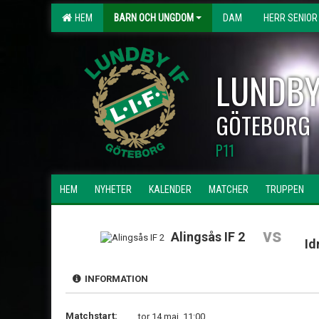
HEM
BARN OCH UNGDOM
DAM
HERR SENIOR
LUNDBY
GÖTEBORG
P11
HEM
NYHETER
KALENDER
MATCHER
TRUPPEN
vs
Alingsås IF 2
Id
INFORMATION
Matchstart:
tor 14 maj, 11:00