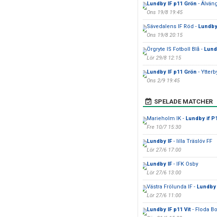
Lundby IF p11 Grön
- Älvän
Ons 19/8 19:45
Sävedalens IF Röd -
Lundby 
Ons 19/8 20:15
Örgryte IS Fotboll Blå -
Lund
Lör 29/8 12:15
Lundby IF p11 Grön
- Ytterb
Ons 2/9 19:45
SPELADE MATCHER
Marieholm IK -
Lundby if P
Fre 10/7 15:30
Lundby IF
- lilla Träslöv FF
Lör 27/6 17:00
Lundby IF
- IFK Osby
Lör 27/6 13:00
Västra Frölunda IF -
Lundby 
Lör 27/6 11:00
Lundby IF p11 Vit
- Floda B