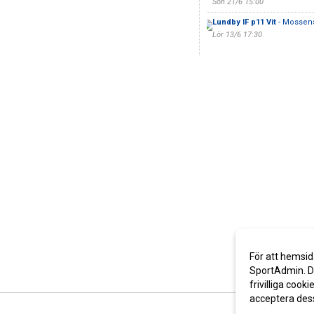
Sön 21/6 15:00
Lundby IF p11 Vit
- Mossens
Lör 13/6 17:30
För att hemsid
SportAdmin. De
frivilliga cooki
acceptera des