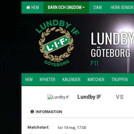
HEM
BARN OCH UNGDOM
DAM
HERR SENIOR
LUNDBY
GÖTEBORG
P11
HEM
NYHETER
KALENDER
MATCHER
TRUPPEN
vs
Lundby IF
INFORMATION
Matchstart:
tor 14 maj, 17:00