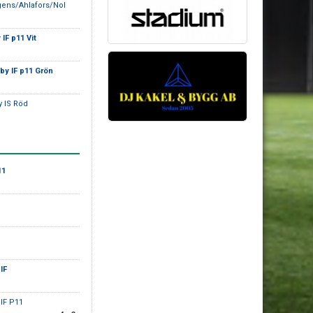
gens/Ahlafors/Nol
IF p11 Vit
by IF p11 Grön
y IS Röd
11
IF
oIF P11