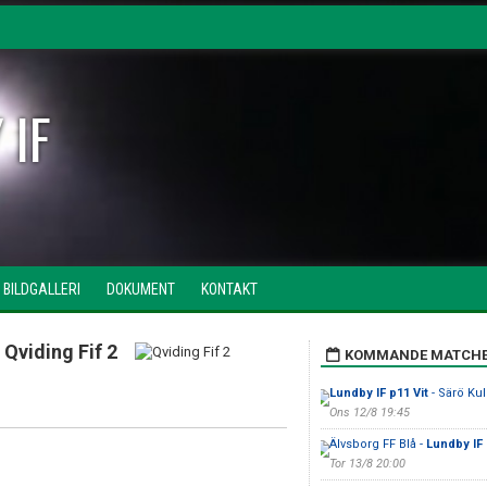
 IF
BILDGALLERI
DOKUMENT
KONTAKT
Qviding Fif 2
KOMMANDE MATCH
Lundby IF p11 Vit
- Särö Kull
Ons 12/8 19:45
Älvsborg FF Blå -
Lundby IF
Tor 13/8 20:00