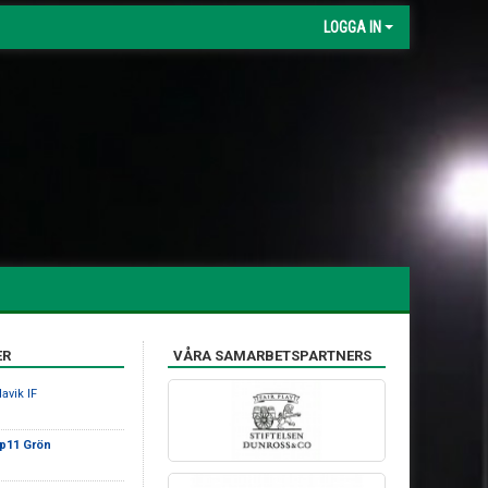
LOGGA IN
ER
VÅRA SAMARBETSPARTNERS
avik IF
 p11 Grön