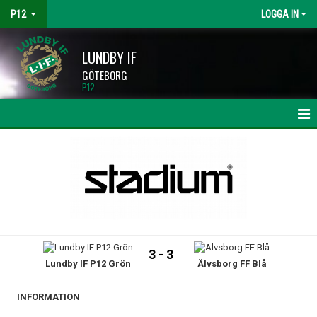
P12
LOGGA IN
LUNDBY IF
GÖTEBORG
P12
HEM
NYHETER
KALENDER
MATCHER
3 - 3
Lundby IF P12 Grön
Älvsborg FF Blå
TRUPPEN
BILDGALLERI
INFORMATION