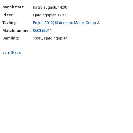
DOKUMENT
Matchstart:
lör 23 augusti, 14:30
Plats:
Fjärdingsplan 11 KG
KONTAKT
Tävling:
Pojkar 2012(13 år) Höst Medel Grupp A
Matchnummer:
060382011
Samling:
13:45, Fjärdingsplan
<< Tillbaka