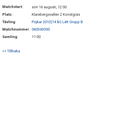
DOKUMENT
Matchstart:
sön 16 augusti, 12:00
Plats:
Klarebergsvallen 2 Konstgräs
KONTAKT
Tävling:
Pojkar 2012(14 år) Lätt Grupp B
Matchnummer:
060343050
Samling:
11:00
<< Tillbaka