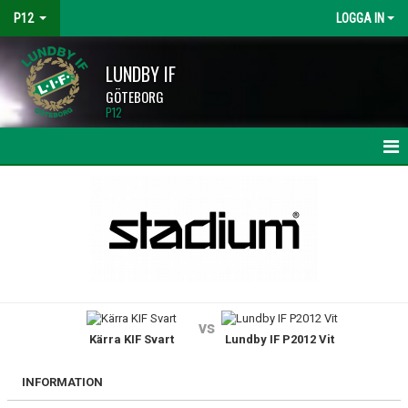
P12
LOGGA IN
LUNDBY IF
GÖTEBORG
P12
HEM
NYHETER
KALENDER
MATCHER
vs
Kärra KIF Svart
Lundby IF P2012 Vit
TRUPPEN
BILDGALLERI
INFORMATION